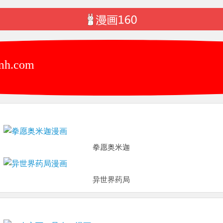
排行
分类
.com
拳愿奥米迦
异世界药局