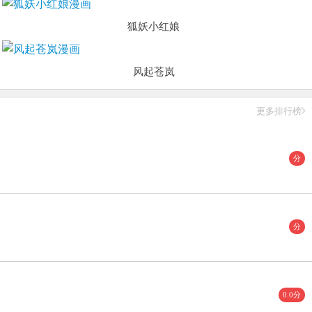
狐妖小红娘
风起苍岚
更多排行榜
分
分
0.0分