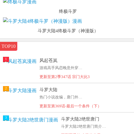
终极斗罗
斗罗大陆4终极斗罗（神漫版）
TOP10
1
风起苍岚
游戏高手风恋晚意外穿越到修真世界一路升级的故事。
更新至第2季347话 宗门大比3
2
斗罗大陆
热门小说改编，唐门外门弟子唐三，因偷学内门绝学为
更新至第369话-最后一个条件（下）
3
斗罗大陆2绝世唐门
斗罗大陆2绝世唐门简介：这里没有魔法