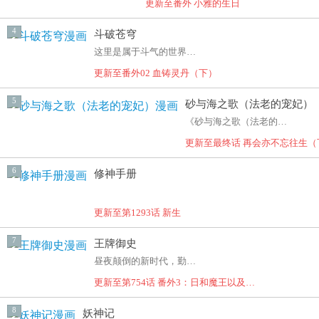
更新至番外 小雅的生日
4
斗破苍穹
这里是属于斗气的世界，没有花俏艳丽的魔法，有的，
更新至番外02 血铸灵丹（下）
5
砂与海之歌（法老的宠妃）
《砂与海之歌（法老的宠妃）》
更新至最终话 再会亦不忘往生（
6
修神手册
更新至第1293话 新生
7
王牌御史
昼夜颠倒的新时代，勤劳的御史大人们降妖除魔打怪兽
更新至第754话 番外3：日和魔王以及…
8
妖神记