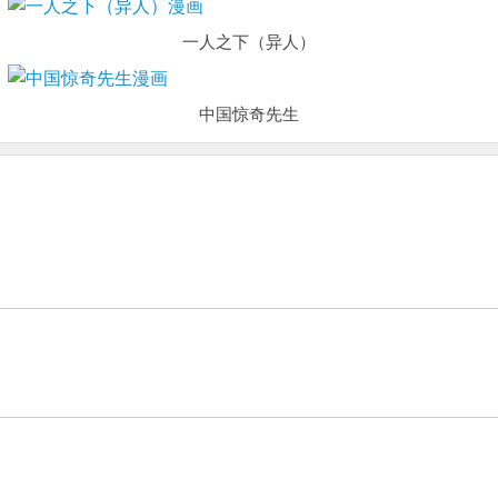
一人之下（异人）
中国惊奇先生
虽然是老套的网游穿越故事，但这次的主角却是一个萝莉身
唐门所不容，跳崖明志时却来到了另一个世界，一个属于武
，没有斗气，没有武术，却有武魂。唐门创立万年之后的斗罗大陆上，唐