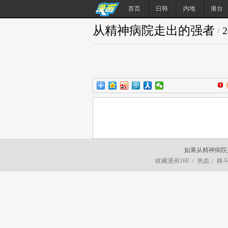
首页
日韩
内地
港台
从精神病院走出的强者
/
如果从精神病院
收藏漫画160
热血
格
/
/