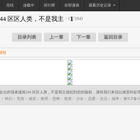
完结
连载中
排行榜
搜索
全部漫画
观看历史记录
1
244 区区人类，不是我主
(
/
)
104
/
目录列表
上一章
下一章
返回目录
报错
走出的强者漫画244 区区人类，不是我主侵犯到您的版权，请给我们来信以便及时处
斗
科幻
竞技
搞笑
推理
恐怖
耽美
少女
恋爱
生活
战争
黔ICP备19
/
/
/
/
/
/
/
/
/
/
/