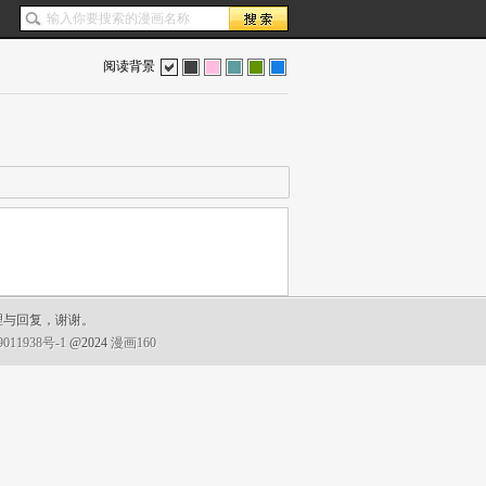
阅读背景
色
灰
红
蓝
绿
蓝
理与回复，谢谢。
011938号-1
@2024
漫画160