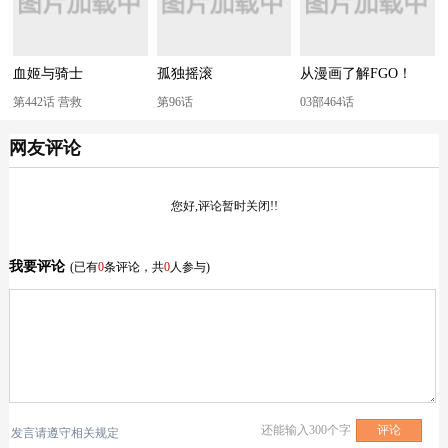
血姬与骑士
孤独摇滚
从漫画了解FGO！
第442话 营救
第96话
03部464话
网友评论
您好,评论暂时关闭!!
我要评论
(已有
0
条评论，共
0
人参与)
还能输入
300
个字
发言请遵守相关规定