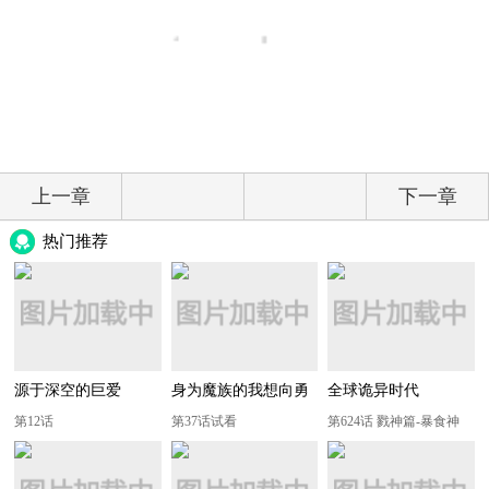
上一章
下一章
热门推荐
源于深空的巨爱
身为魔族的我想向勇
全球诡异时代
者小队的可爱女孩告
第12话
第37话试看
第624话 戮神篇-暴食神
白
力！