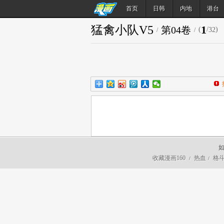
首页
日韩
内地
港台
猛禽小队V5
1
第04卷
(
/
)
32
/
/
如
收藏漫画160
热血
格
/
/