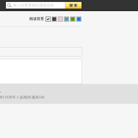
阅读背景
色
灰
红
蓝
绿
蓝
谢。
011938号-1
@2024
漫画160