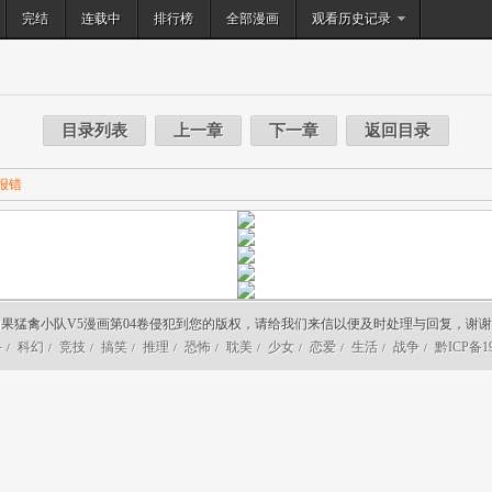
完结
连载中
排行榜
搜索
全部漫画
观看历史记录
目录列表
上一章
下一章
返回目录
报错
果猛禽小队V5漫画第04卷侵犯到您的版权，请给我们来信以便及时处理与回复，谢
斗
科幻
竞技
搞笑
推理
恐怖
耽美
少女
恋爱
生活
战争
黔ICP备19
/
/
/
/
/
/
/
/
/
/
/